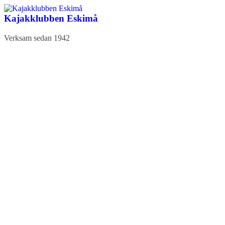
Hoppa
till
Kajakklubben Eskimå
innehåll
Verksam sedan 1942