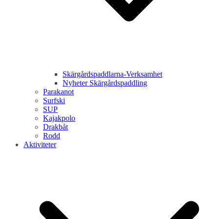
Skärgårdspaddlarna-Verksamhet
Nyheter Skärgårdspaddling
Parakanot
Surfski
SUP
Kajakpolo
Drakbåt
Rodd
Aktiviteter