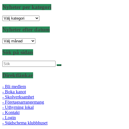
Nyheter per kategori
Nyheter
per
kategori
Nyheter efter datum
Nyheter
efter
datum
Sök på sidan
Direktlänkar
- Bli medlem
- Boka kanot
- Skolverksamhet
- Företagsarrangemang
- Uthyrning lokal
- Kontakt
- Login
- Städschema klubbhuset