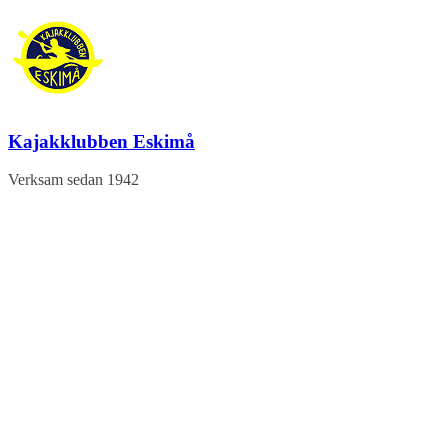
Hoppa
till
innehåll
Kajakklubben Eskimå
Verksam sedan 1942