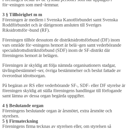
för¬eningen som med¬lemmar.
3 § Tillhörighet m m
Föreningen är medlem i Svenska Kanotförbundet samt Svenska
Roddförbundet och är därigenom ansluten till Sveriges
Riksidrottsför¬bund (RF).
Föreningen tillhör dessutom de distriktsidrottsförbund (DF) inom
vars område för¬eningens hemort är belä¬gen samt vederbörande
specialidrottsdistriktsförbund (SDF) inom de SF-distrikt där
föreningens hemort är belägen.
Föreningen är skyldig att följa nämnda organisationers stadgar,
tävlingsbestämmel¬ser, övriga bestämmelser och beslut fattade av
överordnat idrottsorgan.
På begäran av RS eller vederbörande SF-, SDF- eller DF styrelse är
föreningen skyldig att ställa föreningens handlingar till förfogande
samt lämna av dessa organ begärda uppgifter.
4 § Beslutande organ
Föreningens beslutande organ är årsmötet, extra årsmöte och
styrelsen.
5 § Firmateckning
Föreningens firma tecknas av styrelsen eller, om styrelsen så