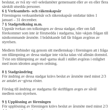
beslutar, av två sty¬rel¬seledamöter gemensamt eller av en eller flera
särskilt utsedda personer.
6 § Verksamhets- och räkenskapsår
Föreningens verksamhetsår och räkenskapsår omfattar tiden 1
januari – 31 december.
7 § Stadgetolkning m.m.
Uppstår tvekan om tolkningen av dessa stadgar, eller om fall
förekommer som inte är förutsedda i stadgarna, hän¬skjuts frågan till
nästkommande årsmöte. I brådskande fall får frågan avgöras av
styrelsen.
Medlem förbinder sig genom sitt medlemskap i föreningen att i fråga
om tillämpning av dessa stadgar inte väcka talan vid allmän domstol.
Tvist om tillämpning av stad¬garna skall i stället avgöras i enlighet
med inom idrotten angiven ordning.
8 § Stadgeändring
För ändring av dessa stadgar krävs beslut av årsmöte med minst 2/3
av antalet av¬givna röster.
Förslag till ändring av stadgarna får skriftligen avges av såväl
medlem som styrelsen.
9 § Upplösning av föreningen
För upplösning av föreningen krävs beslut av årsmöte med minst 2/3