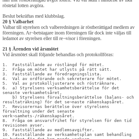
röstetal lotten avgöra.
Beslut bekräftas med klubbslag.
20 § Valbarhet
Valbar till styrelsen och valberedningen är röstberättigad medlem av
föreningen. Ar¬betstagare inom föreningen får dock inte väljas till
ledamot av styrelsen eller till re¬visor i föreningen.
21 § Ärenden vid årsmötet
Vid årsmötet skall följande behandlas och protokollföras:
1.  Fastställande av röstlängd för mötet.

2.  Fråga om mötet har utlysts på rätt sätt.

3.  Fastställande av föredragningslista.

4.  Val av ordförande och sekreterare för mötet.

5.  Val av protokolljusterare och rösträknare.

6.  a) Styrelsens verksamhetsberättelse för det 
senaste verksamhetsåret,

    b) Styrelsens förvaltningsberättelse (balans- och 
resultaträkning) för det se¬naste räkenskapsåret.

7.  Revisorernas berättelse över styrelsens 
förvaltning under det senaste 
verk¬samhets-/räkenskapsåret.

8.  Fråga om ansvarsfrihet för styrelsen för den tid 
revisionen avser.

9.  Fastställande av medlemsavgifter.

10. Fastställande av verksamhetsplan samt behandling 