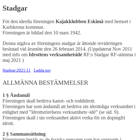
Stadgar
För den ideella föreningen
Kajakklubben Eskimå
med hemort i
Karlskrona kommun.
Föreningen är bildad den 10 mars 1942.
Denna utgåva av föreningens stadgar är åttonde revideringen
beslutad vid årsmöte den 26 februari 2014. (Uppdaterat Nov 2011
med info om
Idrottens verksamhetsidé
RF:s Stadgar RF-stämma i
maj 2021 )
Stadgar-2021.11
Ladda ner
ALLMÄNNA BESTÄMMELSER
1 § Ändamål
Föreningen skall bedriva kanot- och roddidrott.
Föreningen har som ändamål att bedriva sin idrottsliga verksamhet i
enlighet med ”Idrottsrörelsens verksamhets¬idé” (se sid. 9).
Föreningen skall i sin verksamhet aktivt verka för en dopingfri
idrott.
2 § Sammansättning
Föreningen består av de fysiska personer som har upptagits i