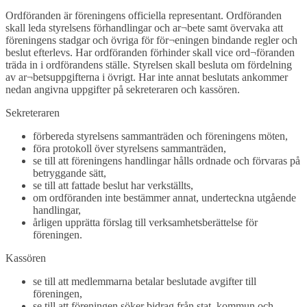
Ordföranden är föreningens officiella representant. Ordföranden
skall leda styrelsens förhandlingar och ar¬bete samt övervaka att
föreningens stadgar och övriga för för¬eningen bindande regler och
beslut efterlevs. Har ordföranden förhinder skall vice ord¬föranden
träda in i ordförandens ställe. Styrelsen skall besluta om fördelning
av ar¬betsuppgifterna i övrigt. Har inte annat beslutats ankommer
nedan angivna uppgifter på sekreteraren och kassören.
Sekreteraren
förbereda styrelsens sammanträden och föreningens möten,
föra protokoll över styrelsens sammanträden,
se till att föreningens handlingar hålls ordnade och förvaras på
betryggande sätt,
se till att fattade beslut har verkställts,
om ordföranden inte bestämmer annat, underteckna utgående
handlingar,
årligen upprätta förslag till verksamhetsberättelse för
föreningen.
Kassören
se till att medlemmarna betalar beslutade avgifter till
föreningen,
se till att föreningen söker bidrag från stat, kommun och