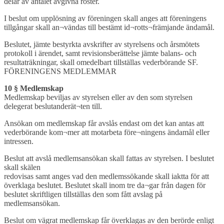
delar av antalet avgivna röster.
I beslut om upplösning av föreningen skall anges att föreningens
tillgångar skall an¬vändas till bestämt id¬rotts¬främjande ändamål.
Beslutet, jämte bestyrkta avskrifter av styrelsens och årsmötets
protokoll i ärendet, samt revisionsberättelse jämte balans- och
resultaträkningar, skall omedelbart tillställas vederbörande SF.
FÖRENINGENS MEDLEMMAR
10 § Medlemskap
Medlemskap beviljas av styrelsen eller av den som styrelsen
delegerat beslutanderät¬ten till.
Ansökan om medlemskap får avslås endast om det kan antas att
vederbörande kom¬mer att motarbeta före¬ningens ändamål eller
intressen.
Beslut att avslå medlemsansökan skall fattas av styrelsen. I beslutet
skall skälen
redovisas samt anges vad den medlemssökande skall iaktta för att
överklaga beslutet. Beslutet skall inom tre da¬gar från dagen för
beslutet skriftligen tillställas den som fått avslag på
medlemsansökan.
Beslut om vägrat medlemskap får överklagas av den berörde enligt