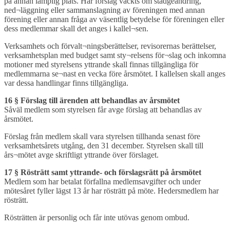
på annan lämplig plats. Har förslag väckts om stadgeändring,
ned¬läggning eller sammanslagning av föreningen med annan
förening eller annan fråga av väsentlig betydelse för föreningen eller
dess medlemmar skall det anges i kallel¬sen.
Verksamhets och förvalt¬ningsberättelser, revisorernas berättelser,
verksamhetsplan med budget samt sty¬relsens för¬slag och inkomna
motioner med styrelsens yttrande skall finnas tillgängliga för
medlemmarna se¬nast en vecka före årsmötet. I kallelsen skall anges
var dessa handlingar finns tillgängliga.
16 § Förslag till ärenden att behandlas av årsmötet
Såväl medlem som styrelsen får avge förslag att behandlas av
årsmötet.
Förslag från medlem skall vara styrelsen tillhanda senast före
verksamhetsårets utgång, den 31 december. Styrelsen skall till
års¬mötet avge skriftligt yttrande över förslaget.
17 § Rösträtt samt yttrande- och förslagsrätt på årsmötet
Medlem som har betalat förfallna medlemsavgifter och under
mötesåret fyller lägst 13 år har rösträtt på möte. Hedersmedlem har
rösträtt.
Rösträtten är personlig och får inte utövas genom ombud.