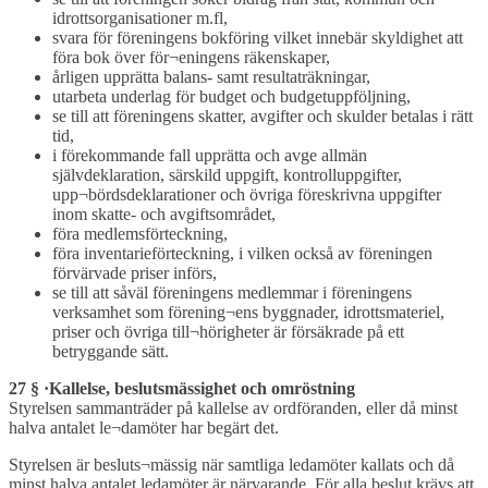
idrottsorganisationer m.fl,
svara för föreningens bokföring vilket innebär skyldighet att
föra bok över för¬eningens räkenskaper,
årligen upprätta balans- samt resultaträkningar,
utarbeta underlag för budget och budgetuppföljning,
se till att föreningens skatter, avgifter och skulder betalas i rätt
tid,
i förekommande fall upprätta och avge allmän
självdeklaration, särskild uppgift, kontrolluppgifter,
upp¬bördsdeklarationer och övriga föreskrivna uppgifter
inom skatte- och avgiftsområdet,
föra medlemsförteckning,
föra inventarieförteckning, i vilken också av föreningen
förvärvade priser införs,
se till att såväl föreningens medlemmar i föreningens
verksamhet som förening¬ens byggnader, idrottsmateriel,
priser och övriga till¬hörigheter är försäkrade på ett
betryggande sätt.
27 § ·Kallelse, beslutsmässighet och omröstning
Styrelsen sammanträder på kallelse av ordföranden, eller då minst
halva antalet le¬damöter har begärt det.
Styrelsen är besluts¬mässig när samtliga ledamöter kallats och då
minst halva antalet ledamöter är närvarande. För alla beslut krävs att