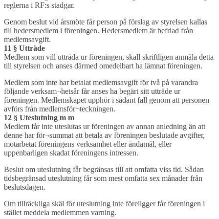
reglerna i RF:s stadgar.
Genom beslut vid årsmöte får person på förslag av styrelsen kallas
till hedersmedlem i föreningen. Hedersmedlem är befriad från
medlemsavgift.
11 § Utträde
Medlem som vill utträda ur föreningen, skall skriftligen anmäla detta
till styrelsen och anses därmed omedelbart ha lämnat föreningen.
Medlem som inte har betalat medlemsavgift för två på varandra
följande verksam¬hetsår får anses ha begärt sitt utträde ur
föreningen. Medlemskapet upphör i sådant fall genom att personen
avförs från medlemsför¬teckningen.
12 § Uteslutning m m
Medlem får inte uteslutas ur föreningen av annan anledning än att
denne har för¬summat att betala av föreningen beslutade avgifter,
motarbetat föreningens verksamhet eller ändamål, eller
uppenbarligen skadat föreningens intressen.
Beslut om uteslutning får begränsas till att omfatta viss tid. Sådan
tidsbegränsad uteslutning får som mest omfatta sex månader från
beslutsdagen.
Om tillräckliga skäl för uteslutning inte föreligger får föreningen i
stället meddela medlemmen varning.