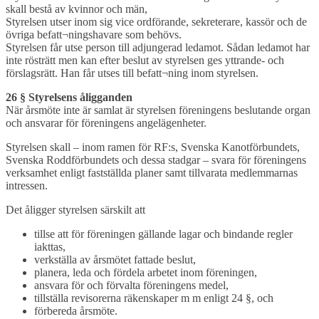
skall bestå av kvinnor och män,
Styrelsen utser inom sig vice ordförande, sekreterare, kassör och de
övriga befatt¬ningshavare som behövs.
Styrelsen får utse person till adjungerad ledamot. Sådan ledamot har
inte rösträtt men kan efter beslut av styrelsen ges yttrande- och
förslagsrätt. Han får utses till befatt¬ning inom styrelsen.
26 § Styrelsens åligganden
När årsmöte inte är samlat är styrelsen föreningens beslutande organ
och ansvarar för föreningens angelägenheter.
Styrelsen skall – inom ramen för RF:s, Svenska Kanotförbundets,
Svenska Roddförbundets och dessa stadgar – svara för föreningens
verksamhet enligt fastställda planer samt tillvarata medlemmarnas
intressen.
Det åligger styrelsen särskilt att
tillse att för föreningen gällande lagar och bindande regler
iakttas,
verkställa av årsmötet fattade beslut,
planera, leda och fördela arbetet inom föreningen,
ansvara för och förvalta föreningens medel,
tillställa revisorerna räkenskaper m m enligt 24 §, och
förbereda årsmöte.