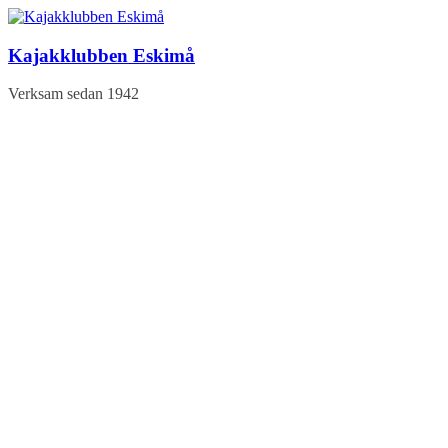
Hoppa
till
innehåll
Kajakklubben Eskimå
Verksam sedan 1942