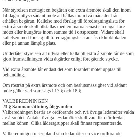
När styrelsen mottagit en begäran om extra årsmöte skall den inom
14 dagar utlysa sådant möte att hållas inom två månader från
erhållen begäran. Kallelse med förslag till föredragningslista för
extra årsmöte skall tillställas medlemmarna senast sju dagar före
mötet eller kungöras inom samma tid i ortspressen. Vidare skall
kallelsen med förslag till föredragningslista anslås i klubblokalen
eller på annan lämplig plats.
Underlåter styrelsen att utlysa eller kalla till extra årsmöte får de som
gjort framställningen vidta åtgärder enligt föregående stycke.
Vid extra årsmöte får endast det som föranlett mötet upptas till
behandling.
Om rösträtt på extra årsmöte och om beslutsmässighet vid sådant
möte gäller vad som sägs i 17 § och 18 §.
VALBEREDNINGEN
23 § Sammansättning, åligganden
Valberedningen består av ordförande och två övriga ledamöter valda
av årsmötet. Antalet övriga le¬damöter skall vara lika förde¬lat
mellan könen. Olika åldersgrupper skall finnas representerade.
Valberedningen utser bland sina ledamöter en vice ordförande.