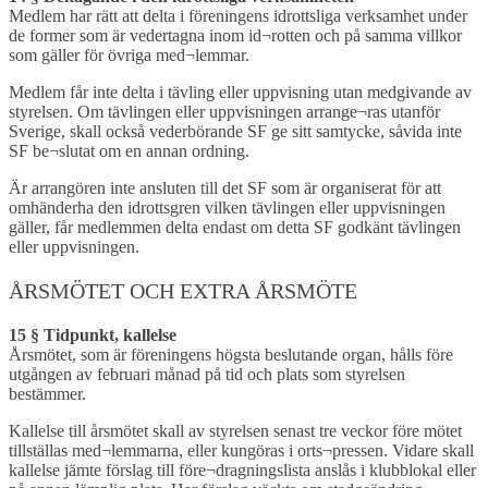
Medlem har rätt att delta i föreningens idrottsliga verksamhet under
de former som är vedertagna inom id¬rotten och på samma villkor
som gäller för övriga med¬lemmar.
Medlem får inte delta i tävling eller uppvisning utan medgivande av
styrelsen. Om tävlingen eller uppvisningen arrange¬ras utanför
Sverige, skall också vederbörande SF ge sitt samtycke, såvida inte
SF be¬slutat om en annan ordning.
Är arrangören inte ansluten till det SF som är organiserat för att
omhänderha den idrottsgren vilken tävlingen eller uppvisningen
gäller, får medlemmen delta endast om detta SF godkänt tävlingen
eller uppvisningen.
ÅRSMÖTET OCH EXTRA ÅRSMÖTE
15 § Tidpunkt, kallelse
Årsmötet, som är föreningens högsta beslutande organ, hålls före
utgången av februari månad på tid och plats som styrelsen
bestämmer.
Kallelse till årsmötet skall av styrelsen senast tre veckor före mötet
tillställas med¬lemmarna, eller kungöras i orts¬pressen. Vidare skall
kallelse jämte förslag till före¬dragningslista anslås i klubblokal eller