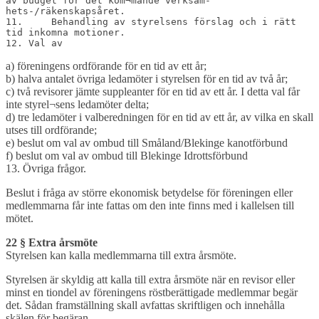
av budget för det kom¬mande verksam-
hets-/räkenskapsåret.

11.     Behandling av styrelsens förslag och i rätt 
tid inkomna motioner.

12. Val av
a) föreningens ordförande för en tid av ett år;
b) halva antalet övriga ledamöter i styrelsen för en tid av två år;
c) två revisorer jämte suppleanter för en tid av ett år. I detta val får
inte styrel¬sens ledamöter delta;
d) tre ledamöter i valberedningen för en tid av ett år, av vilka en skall
utses till ordförande;
e) beslut om val av ombud till Småland/Blekinge kanotförbund
f) beslut om val av ombud till Blekinge Idrottsförbund
13. Övriga frågor.
Beslut i fråga av större ekonomisk betydelse för föreningen eller
medlemmarna får inte fattas om den inte finns med i kallelsen till
mötet.
22 § Extra årsmöte
Styrelsen kan kalla medlemmarna till extra årsmöte.
Styrelsen är skyldig att kalla till extra årsmöte när en revisor eller
minst en tiondel av föreningens röstberättigade medlemmar begär
det. Sådan framställning skall avfattas skriftligen och innehålla
skälen för begäran.