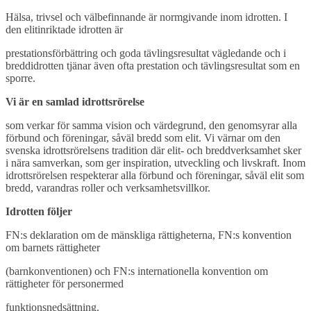
Hälsa, trivsel och välbefinnande är normgivande inom idrotten. I
den elitinriktade idrotten är
prestationsförbättring och goda tävlingsresultat vägledande och i
breddidrotten tjänar även ofta prestation och tävlingsresultat som en
sporre.
Vi är en samlad idrottsrörelse
som verkar för samma vision och värdegrund, den genomsyrar alla
förbund och föreningar, såväl bredd som elit. Vi värnar om den
svenska idrottsrörelsens tradition där elit- och breddverksamhet sker
i nära samverkan, som ger inspiration, utveckling och livskraft. Inom
idrottsrörelsen respekterar alla förbund och föreningar, såväl elit som
bredd, varandras roller och verksamhetsvillkor.
Idrotten följer
FN:s deklaration om de mänskliga rättigheterna, FN:s konvention
om barnets rättigheter
(barnkonventionen) och FN:s internationella konvention om
rättigheter för personermed
funktionsnedsättning.