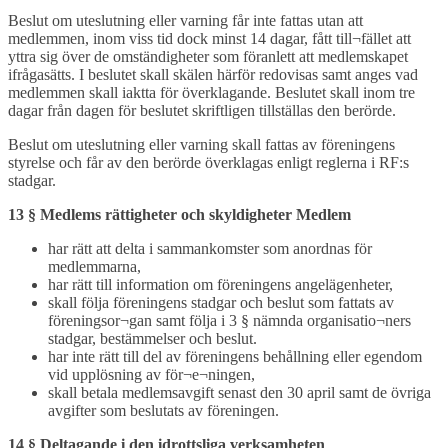
Beslut om uteslutning eller varning får inte fattas utan att
medlemmen, inom viss tid dock minst 14 dagar, fått till¬fället att
yttra sig över de omständigheter som föranlett att medlemskapet
ifrågasätts. I beslutet skall skälen härför redovisas samt anges vad
medlemmen skall iaktta för överklagande. Beslutet skall inom tre
dagar från dagen för beslutet skriftligen tillställas den berörde.
Beslut om uteslutning eller varning skall fattas av föreningens
styrelse och får av den berörde överklagas enligt reglerna i RF:s
stadgar.
13 § Medlems rättigheter och skyldigheter Medlem
har rätt att delta i sammankomster som anordnas för
medlemmarna,
har rätt till information om föreningens angelägenheter,
skall följa föreningens stadgar och beslut som fattats av
föreningsor¬gan samt följa i 3 § nämnda organisatio¬ners
stadgar, bestämmelser och beslut.
har inte rätt till del av föreningens behållning eller egendom
vid upplösning av för¬e¬ningen,
skall betala medlemsavgift senast den 30 april samt de övriga
avgifter som beslutats av föreningen.
14 § Deltagande i den idrottsliga verksamheten