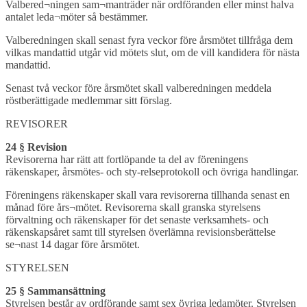
Valbered¬ningen sam¬manträder när ordföranden eller minst halva
antalet leda¬möter så bestämmer.
Valberedningen skall senast fyra veckor före årsmötet tillfråga dem
vilkas mandattid utgår vid mötets slut, om de vill kandidera för nästa
mandattid.
Senast två veckor före årsmötet skall valberedningen meddela
röstberättigade medlemmar sitt förslag.
REVISORER
24 § Revision
Revisorerna har rätt att fortlöpande ta del av föreningens
räkenskaper, årsmötes- och sty-relseprotokoll och övriga handlingar.
Föreningens räkenskaper skall vara revisorerna tillhanda senast en
månad före års¬mötet. Revisorerna skall granska styrelsens
förvaltning och räkenskaper för det senaste verksamhets- och
räkenskapsåret samt till styrelsen överlämna revisionsberättelse
se¬nast 14 dagar före årsmötet.
STYRELSEN
25 § Sammansättning
Styrelsen består av ordförande samt sex övriga ledamöter. Styrelsen