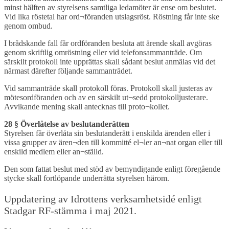
minst hälften av styrelsens samtliga ledamöter är ense om beslutet.
Vid lika röstetal har ord¬föranden utslagsröst. Röstning får inte ske
genom ombud.
I brådskande fall får ordföranden besluta att ärende skall avgöras
genom skriftlig omröstning eller vid telefonsammanträde. Om
särskilt protokoll inte upprättas skall sådant beslut anmälas vid det
närmast därefter följande sammanträdet.
Vid sammanträde skall protokoll föras. Protokoll skall justeras av
mötesordföranden och av en särskilt ut¬sedd protokolljusterare.
Avvikande mening skall antecknas till proto¬kollet.
28 § Överlåtelse av beslutanderätten
Styrelsen får överlåta sin beslutanderätt i enskilda ärenden eller i
vissa grupper av ären¬den till kommitté el¬ler an¬nat organ eller till
enskild medlem eller an¬ställd.
Den som fattat beslut med stöd av bemyndigande enligt föregående
stycke skall fortlöpande underrätta styrelsen härom.
Uppdatering av Idrottens verksamhetsidé enligt
Stadgar RF-stämma i maj 2021.