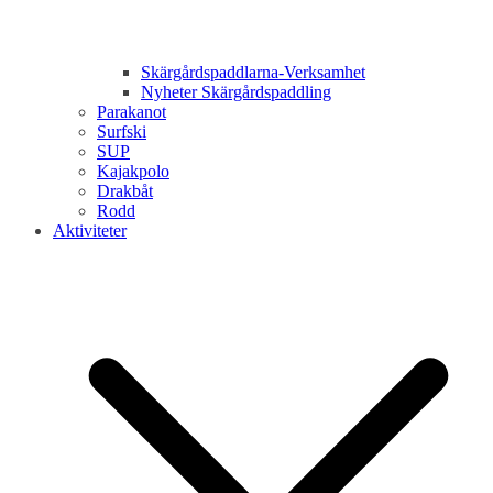
Skärgårdspaddlarna-Verksamhet
Nyheter Skärgårdspaddling
Parakanot
Surfski
SUP
Kajakpolo
Drakbåt
Rodd
Aktiviteter