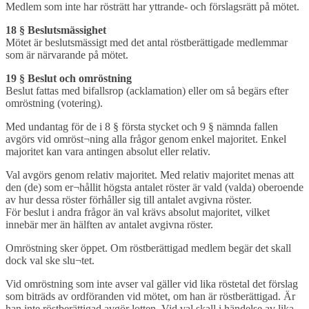
Medlem som inte har rösträtt har yttrande- och förslagsrätt på mötet.
18 § Beslutsmässighet
Mötet är beslutsmässigt med det antal röstberättigade medlemmar
som är närvarande på mötet.
19 § Beslut och omröstning
Beslut fattas med bifallsrop (acklamation) eller om så begärs efter
omröstning (votering).
Med undantag för de i 8 § första stycket och 9 § nämnda fallen
avgörs vid omröst¬ning alla frågor genom enkel majoritet. Enkel
majoritet kan vara antingen absolut eller relativ.
Val avgörs genom relativ majoritet. Med relativ majoritet menas att
den (de) som er¬hållit högsta antalet röster är vald (valda) oberoende
av hur dessa röster förhåller sig till antalet avgivna röster.
För beslut i andra frågor än val krävs absolut majoritet, vilket
innebär mer än hälften av antalet avgivna röster.
Omröstning sker öppet. Om röstberättigad medlem begär det skall
dock val ske slu¬tet.
Vid omröstning som inte avser val gäller vid lika röstetal det förslag
som biträds av ordföranden vid mötet, om han är röstberättigad. Är
han inte röstberättigad avgör lotten. Vid val skall i händelse av lika