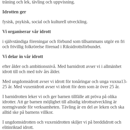
träning och lek, tävling och uppvisning.
Idrotten ger
fysisk, psykisk, social och kulturell utveckling.
Vi organiserar vår idrott
i självständiga föreningar och förbund som tillsammans utgör en fri
och frivillig folkrörelse förenad i Riksidrottsförbundet.
Vi delar in vår idrott
efter ålder och ambitionsnivå. Med barnidrott avser vi i allmänhet
idrott till och med tolv års ålder.
Med ungdomsidrott avser vi idrott för tonåringar och unga vuxna13-
25 år. Med vuxenidrott avser vi idrott för dem som är över 25 år.
I barnidrotten leker vi och ger barnen tillfälle att pröva på olika
idrotter. Att ge barnen möjlighet till allsidig idrottsutveckling är
normgivande för verksamheten. Tävling är en del av leken och ska
alltid ske på barnens villkor.
I ungdomsidrotten och vuxenidrotten skiljer vi på breddidrott och
elitinriktad idrott.