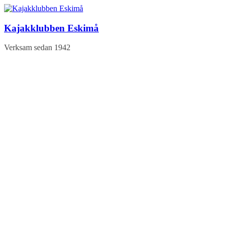
Hoppa
till
innehåll
Kajakklubben Eskimå
Verksam sedan 1942