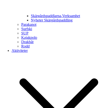
Skärgårdspaddlarna-Verksamhet
Nyheter Skärgårdspaddling
Parakanot
Surfski
SUP
Kajakpolo
Drakbåt
Rodd
Aktiviteter