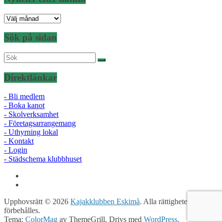
Nyheter
efter
datum
Sök på sidan
Direktlänkar
- Bli medlem
- Boka kanot
- Skolverksamhet
- Företagsarrangemang
- Uthyrning lokal
- Kontakt
- Login
- Städschema klubbhuset
Upphovsrätt © 2026
Kajakklubben Eskimå
. Alla rättigheter
förbehålles.
Tema:
ColorMag
av ThemeGrill. Drivs med
WordPress
.