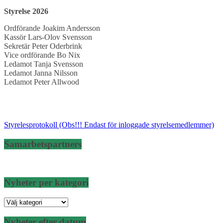
Styrelse 2026
Ordförande Joakim Andersson
Kassör Lars-Olov Svensson
Sekretär Peter Oderbrink
Vice ordförande Bo Nix
Ledamot Tanja Svensson
Ledamot Janna Nilsson
Ledamot Peter Allwood
Styrelesprotokoll (Obs!!! Endast för inloggade styrelsemedlemmer)
Samarbetspartners
Nyheter per kategori
Nyheter
per
kategori
Nyheter efter datum