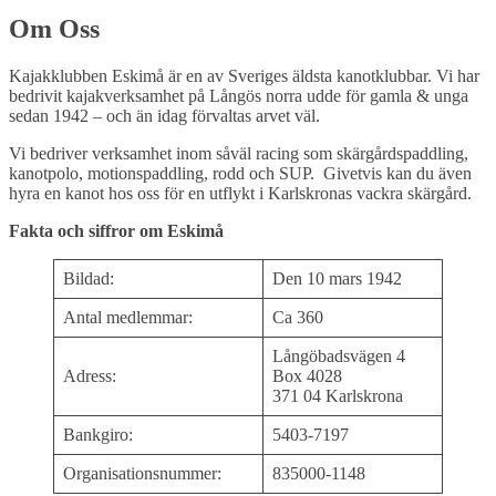
Om Oss
Kajakklubben Eskimå är en av Sveriges äldsta kanotklubbar. Vi har
bedrivit kajakverksamhet på Långös norra udde för gamla & unga
sedan 1942 – och än idag förvaltas arvet väl.
Vi bedriver verksamhet inom såväl racing som skärgårdspaddling,
kanotpolo, motionspaddling, rodd och SUP. Givetvis kan du även
hyra en kanot hos oss för en utflykt i Karlskronas vackra skärgård.
Fakta och siffror om Eskimå
Bildad:
Den 10 mars 1942
Antal medlemmar:
Ca 360
Långöbadsvägen 4
Adress:
Box 4028
371 04 Karlskrona
Bankgiro:
5403-7197
Organisationsnummer:
835000-1148