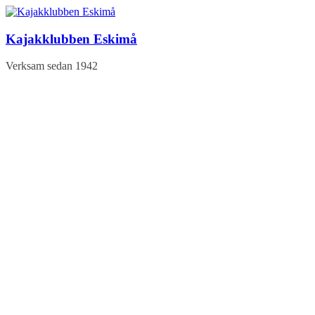
Hoppa
till
innehåll
Kajakklubben Eskimå
Verksam sedan 1942