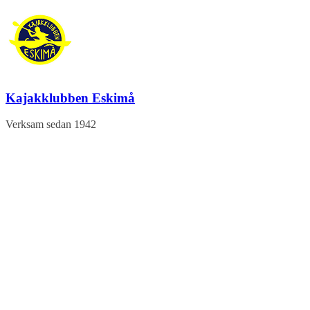
Hoppa
till
innehåll
Kajakklubben Eskimå
Verksam sedan 1942