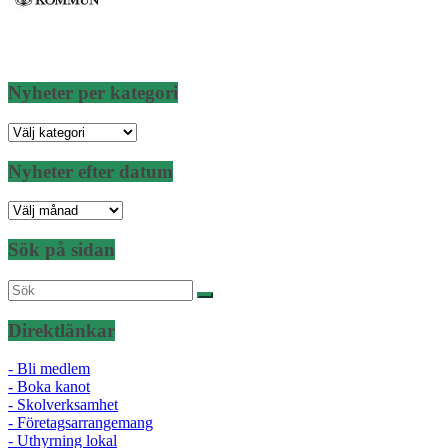
Nyheter per kategori
Nyheter
per
kategori
Nyheter efter datum
Nyheter
efter
datum
Sök på sidan
Direktlänkar
- Bli medlem
- Boka kanot
- Skolverksamhet
- Företagsarrangemang
- Uthyrning lokal