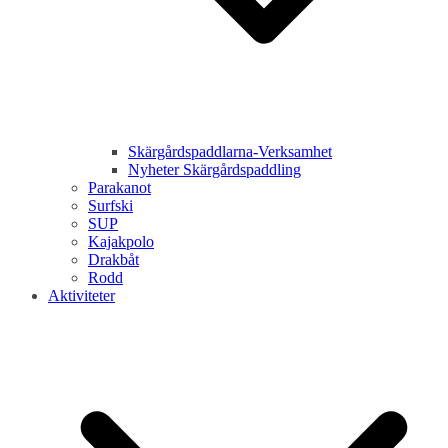
Skärgårdspaddlarna-Verksamhet
Nyheter Skärgårdspaddling
Parakanot
Surfski
SUP
Kajakpolo
Drakbåt
Rodd
Aktiviteter