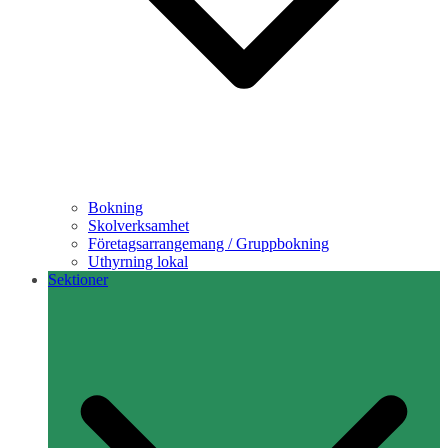
Bokning
Skolverksamhet
Företagsarrangemang / Gruppbokning
Uthyrning lokal
Sektioner