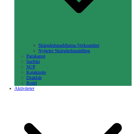
Skärgårdspaddlarna-Verksamhet
Nyheter Skärgårdspaddling
Parakanot
Surfski
SUP
Kajakpolo
Drakbåt
Rodd
Aktiviteter