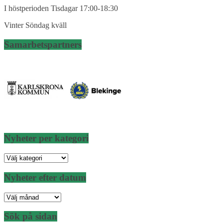
I höstperioden Tisdagar 17:00-18:30
Vinter Söndag kväll
Samarbetspartners
Nyheter per kategori
Nyheter
per
kategori
Nyheter efter datum
Nyheter
efter
datum
Sök på sidan