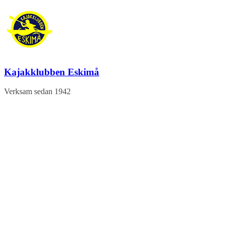
Hoppa
till
innehåll
Kajakklubben Eskimå
Verksam sedan 1942