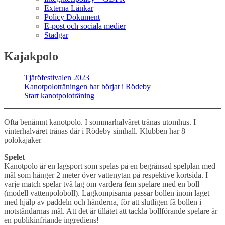
Externa Länkar
Policy Dokument
E-post och sociala medier
Stadgar
Kajakpolo
Tjäröfestivalen 2023
Kanotpoloträningen har börjat i Rödeby
Start kanotpoloträning
Ofta benämnt kanotpolo. I sommarhalvåret tränas utomhus. I
vinterhalvåret tränas där i Rödeby simhall. Klubben har 8
polokajaker
Spelet
Kanotpolo är en lagsport som spelas på en begränsad spelplan med
mål som hänger 2 meter över vattenytan på respektive kortsida. I
varje match spelar två lag om vardera fem spelare med en boll
(modell vattenpoloboll). Lagkompisarna passar bollen inom laget
med hjälp av paddeln och händerna, för att slutligen få bollen i
motståndarnas mål. Att det är tillåtet att tackla bollförande spelare är
en publikinfriande ingrediens!