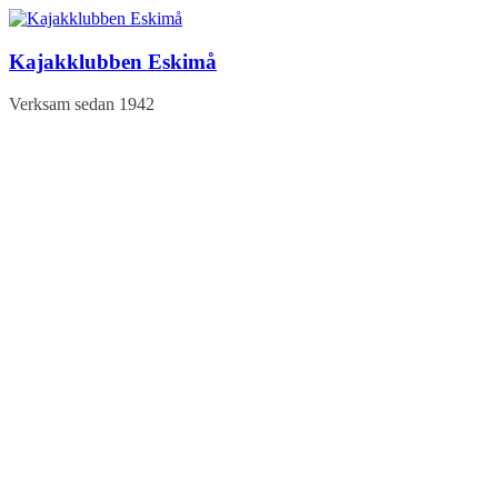
Hoppa
till
innehåll
Kajakklubben Eskimå
Verksam sedan 1942