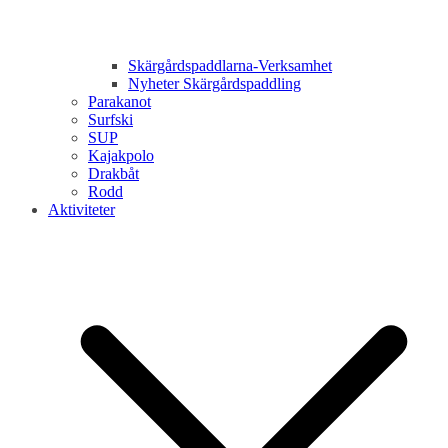
Skärgårdspaddlarna-Verksamhet
Nyheter Skärgårdspaddling
Parakanot
Surfski
SUP
Kajakpolo
Drakbåt
Rodd
Aktiviteter