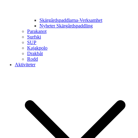
Skärgårdspaddlarna-Verksamhet
Nyheter Skärgårdspaddling
Parakanot
Surfski
SUP
Kajakpolo
Drakbåt
Rodd
Aktiviteter