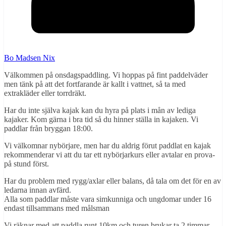
Bo Madsen Nix
Välkommen på onsdagspaddling. Vi hoppas på fint paddelväder
men tänk på att det fortfarande är kallt i vattnet, så ta med
extrakläder eller torrdräkt.
Har du inte själva kajak kan du hyra på plats i mån av lediga
kajaker. Kom gärna i bra tid så du hinner ställa in kajaken. Vi
paddlar från bryggan 18:00.
Vi välkomnar nybörjare, men har du aldrig förut paddlat en kajak
rekommenderar vi att du tar ett nybörjarkurs eller avtalar en prova-
på stund först.
Har du problem med rygg/axlar eller balans, då tala om det för en av
ledarna innan avfärd.
Alla som paddlar måste vara simkunniga och ungdomar under 16
endast tillsammans med målsman
Vi räknar med att paddla runt 10km och turen brukar ta 2 timmar.