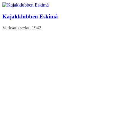
Hoppa
till
innehåll
Kajakklubben Eskimå
Verksam sedan 1942