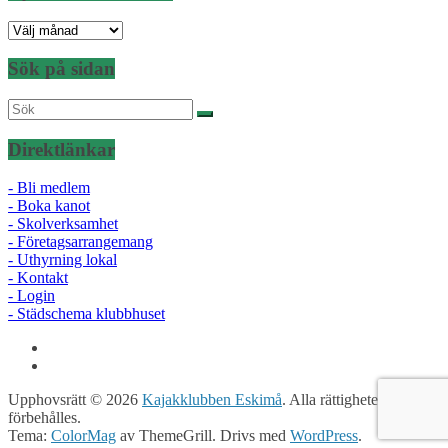
Nyheter
efter
datum
Sök på sidan
Direktlänkar
- Bli medlem
- Boka kanot
- Skolverksamhet
- Företagsarrangemang
- Uthyrning lokal
- Kontakt
- Login
- Städschema klubbhuset
Upphovsrätt © 2026
Kajakklubben Eskimå
. Alla rättigheter
förbehålles.
Tema:
ColorMag
av ThemeGrill. Drivs med
WordPress
.