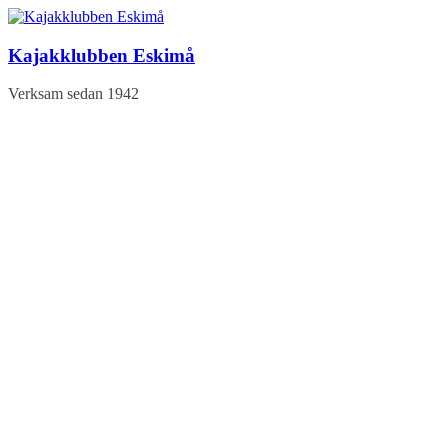
Hoppa
till
innehåll
Kajakklubben Eskimå
Verksam sedan 1942