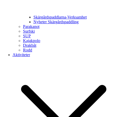
Skärgårdspaddlarna-Verksamhet
Nyheter Skärgårdspaddling
Parakanot
Surfski
SUP
Kajakpolo
Drakbåt
Rodd
Aktiviteter