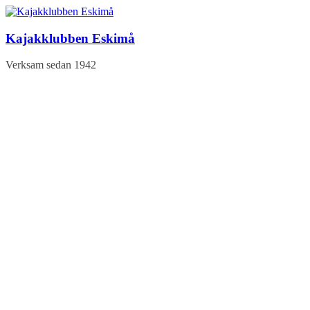
Hoppa
till
innehåll
Kajakklubben Eskimå
Verksam sedan 1942