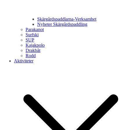
Skärgårdspaddlarna-Verksamhet
Nyheter Skärgårdspaddling
Parakanot
Surfski
SUP
Kajakpolo
Drakbåt
Rodd
Aktiviteter