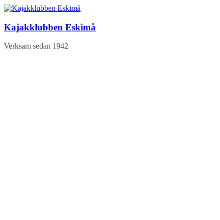
Hoppa
till
innehåll
Kajakklubben Eskimå
Verksam sedan 1942