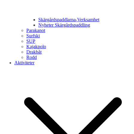
Skärgårdspaddlarna-Verksamhet
Nyheter Skärgårdspaddling
Parakanot
Surfski
SUP
Kajakpolo
Drakbåt
Rodd
Aktiviteter