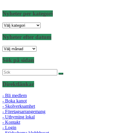
Nyheter per kategori
Nyheter
per
kategori
Nyheter efter datum
Nyheter
efter
datum
Sök på sidan
Direktlänkar
- Bli medlem
- Boka kanot
- Skolverksamhet
- Företagsarrangemang
- Uthyrning lokal
- Kontakt
- Login
- Städschema klubbhuset