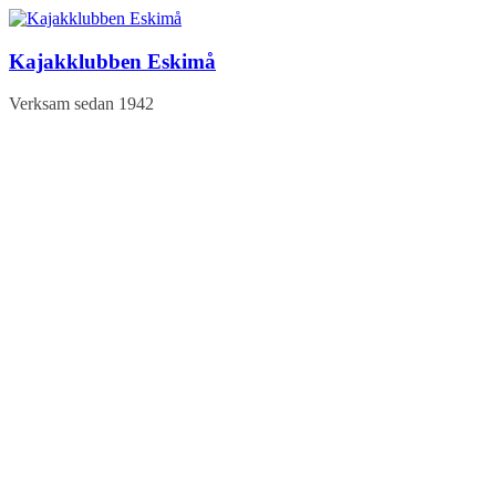
Hoppa
till
innehåll
Kajakklubben Eskimå
Verksam sedan 1942