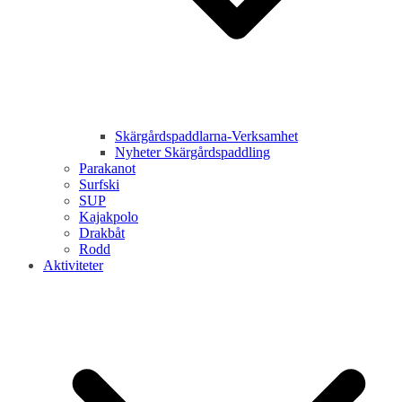
Skärgårdspaddlarna-Verksamhet
Nyheter Skärgårdspaddling
Parakanot
Surfski
SUP
Kajakpolo
Drakbåt
Rodd
Aktiviteter