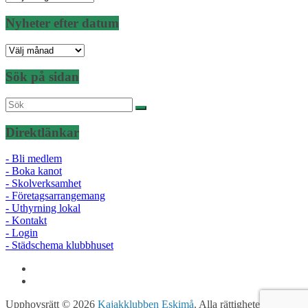
per
kategori
Nyheter efter datum
Nyheter
efter
datum
Sök på sidan
Direktlänkar
- Bli medlem
- Boka kanot
- Skolverksamhet
- Företagsarrangemang
- Uthyrning lokal
- Kontakt
- Login
- Städschema klubbhuset
Upphovsrätt © 2026
Kajakklubben Eskimå
. Alla rättigheter