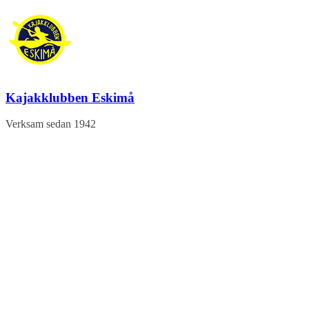
Hoppa
till
innehåll
Kajakklubben Eskimå
Verksam sedan 1942