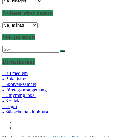
Nyheter
per
kategori
Nyheter efter datum
Nyheter
efter
datum
Sök på sidan
Direktlänkar
- Bli medlem
- Boka kanot
- Skolverksamhet
- Företagsarrangemang
- Uthyrning lokal
- Kontakt
- Login
- Städschema klubbhuset