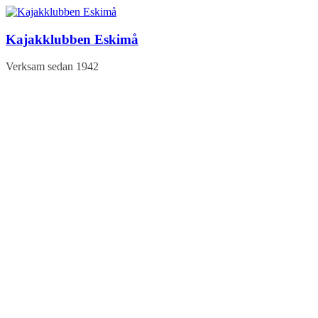
Hoppa
till
innehåll
Kajakklubben Eskimå
Verksam sedan 1942