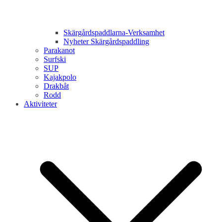
Skärgårdspaddlarna-Verksamhet
Nyheter Skärgårdspaddling
Parakanot
Surfski
SUP
Kajakpolo
Drakbåt
Rodd
Aktiviteter