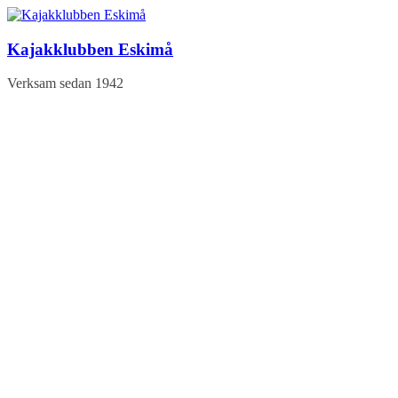
Hoppa
till
innehåll
Kajakklubben Eskimå
Verksam sedan 1942