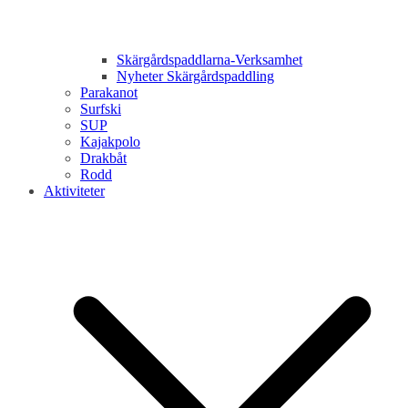
Skärgårdspaddlarna-Verksamhet
Nyheter Skärgårdspaddling
Parakanot
Surfski
SUP
Kajakpolo
Drakbåt
Rodd
Aktiviteter