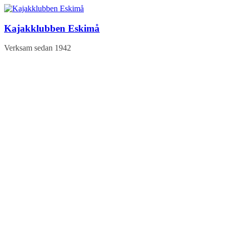
Hoppa
till
innehåll
Kajakklubben Eskimå
Verksam sedan 1942