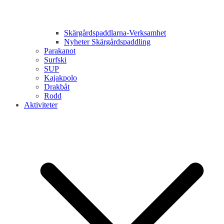
Skärgårdspaddlarna-Verksamhet
Nyheter Skärgårdspaddling
Parakanot
Surfski
SUP
Kajakpolo
Drakbåt
Rodd
Aktiviteter