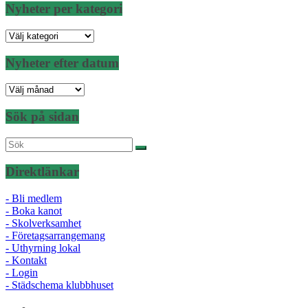
Nyheter per kategori
Nyheter
per
kategori
Nyheter efter datum
Nyheter
efter
datum
Sök på sidan
Direktlänkar
- Bli medlem
- Boka kanot
- Skolverksamhet
- Företagsarrangemang
- Uthyrning lokal
- Kontakt
- Login
- Städschema klubbhuset