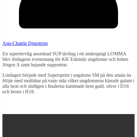
Ann-Chatrin Djurström
En supertrevlig anordnad SUP tävling i ett småregnigt LOMMA
blev lördagens evenemang för KK Eskimås ungdomar och ledare
Jörgen A samt hejande supportrar.
Lördagen började med Supersprint i ungdoms SM på den smala ån
Höjie med småbåtar på varje sida vilket ungdomarna klarade galant i
alla heat och slutligen i finalerna kammade hem guld, silver i D16
och brons i H18.