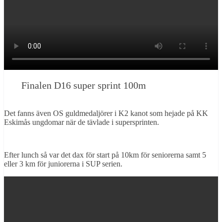
Finalen D16 super sprint 100m
Det fanns även OS guldmedaljörer i K2 kanot som hejade på KK
Eskimås ungdomar när de tävlade i supersprinten.
Efter lunch så var det dax för start på 10km för seniorerna samt 5
eller 3 km för juniorerna i SUP serien.