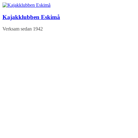
Hoppa
till
innehåll
Kajakklubben Eskimå
Verksam sedan 1942