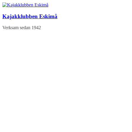
Hoppa
till
innehåll
Kajakklubben Eskimå
Verksam sedan 1942