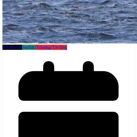
Klubbnytt
Surfski
Träning/Tävling