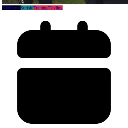
Klubbnytt
Surfski
Träning/Tävling