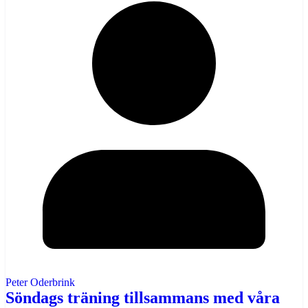
Peter Oderbrink
Söndags träning tillsammans med våra