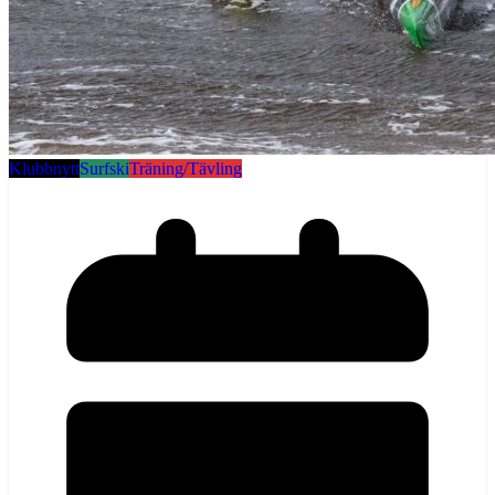
Klubbnytt
Surfski
Träning/Tävling