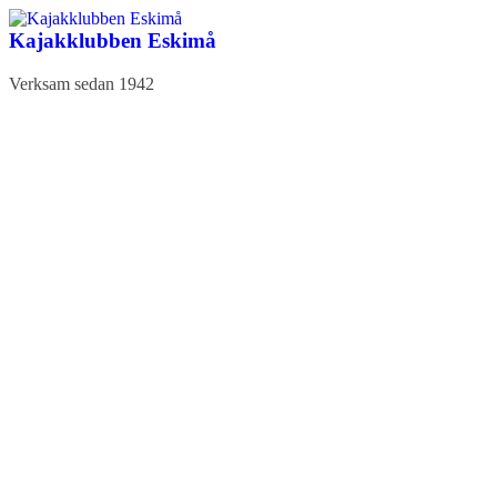
Hoppa
till
Kajakklubben Eskimå
innehåll
Verksam sedan 1942