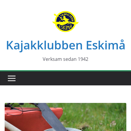
Hoppa
till
innehåll
Kajakklubben Eskimå
Verksam sedan 1942