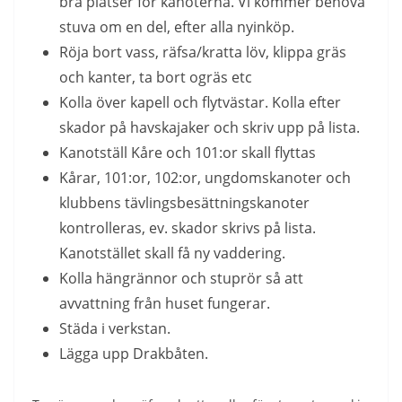
bra platser för kanoterna. Vi kommer behöva
stuva om en del, efter alla nyinköp.
Röja bort vass, räfsa/kratta löv, klippa gräs
och kanter, ta bort ogräs etc
Kolla över kapell och flytvästar. Kolla efter
skador på havskajaker och skriv upp på lista.
Kanotställ Kåre och 101:or skall flyttas
Kårar, 101:or, 102:or, ungdomskanoter och
klubbens tävlingsbesättningskanoter
kontrolleras, ev. skador skrivs på lista.
Kanotstället skall få ny vaddering.
Kolla hängrännor och stuprör så att
avvattning från huset fungerar.
Städa i verkstan.
Lägga upp Drakbåten.