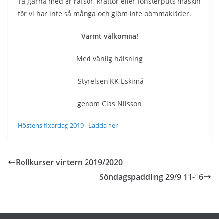
Ta gärna med er räfsor, krattor eller fönsterputs maskin
för vi har inte så många och glöm inte oömmakläder.
Varmt välkomna!
Med vänlig hälsning
Styrelsen KK Eskimå
genom Clas Nilsson
Höstens-fixardag-2019
Ladda ner
Rollkurser vintern 2019/2020
Söndagspaddling 29/9 11-16