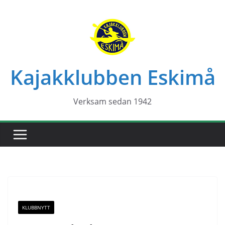
Hoppa
till
innehåll
Kajakklubben Eskimå
Verksam sedan 1942
KLUBBNYTT