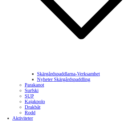
Skärgårdspaddlarna-Verksamhet
Nyheter Skärgårdspaddling
Parakanot
Surfski
SUP
Kajakpolo
Drakbåt
Rodd
Aktiviteter