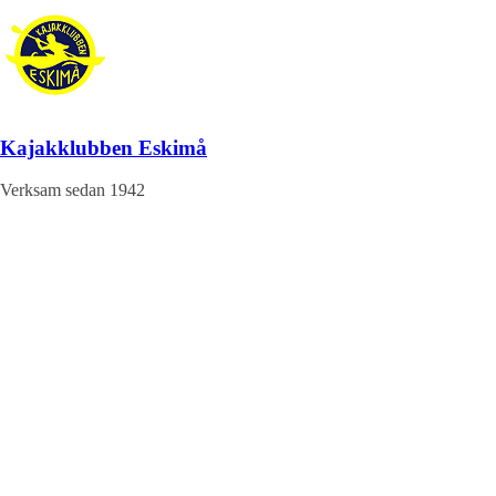
Hoppa
till
innehåll
Kajakklubben Eskimå
Verksam sedan 1942