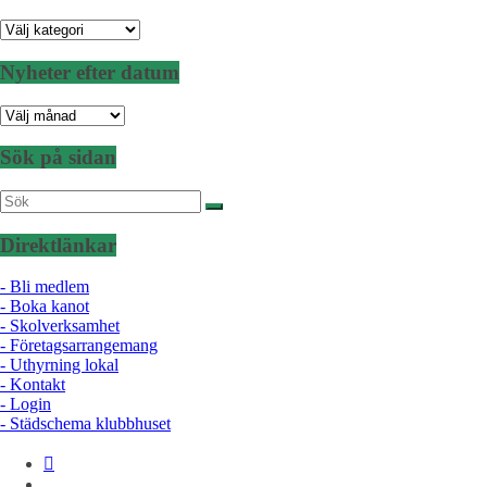
Nyheter
per
kategori
Nyheter efter datum
Nyheter
efter
datum
Sök på sidan
Direktlänkar
- Bli medlem
- Boka kanot
- Skolverksamhet
- Företagsarrangemang
- Uthyrning lokal
- Kontakt
- Login
- Städschema klubbhuset