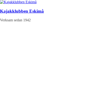
Hoppa
till
innehåll
Kajakklubben Eskimå
Verksam sedan 1942