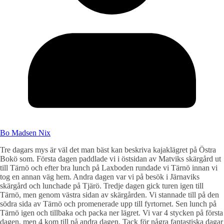
Bo Madsen Nix
Tre dagars mys är väl det man bäst kan beskriva kajaklägret på Östra
Bokö som. Första dagen paddlade vi i östsidan av Matviks skärgård ut
till Tärnö och efter bra lunch på Laxboden rundade vi Tärnö innan vi
tog en annan väg hem. Andra dagen var vi på besök i Järnaviks
skärgård och lunchade på Tjärö. Tredje dagen gick turen igen till
Tärnö, men genom västra sidan av skärgården. Vi stannade till på den
södra sida av Tärnö och promenerade upp till fyrtornet. Sen lunch på
Tärnö igen och tillbaka och packa ner lägret. Vi var 4 stycken på första
dagen, men 4 kom till på andra dagen. Tack för några fantastiska dagar