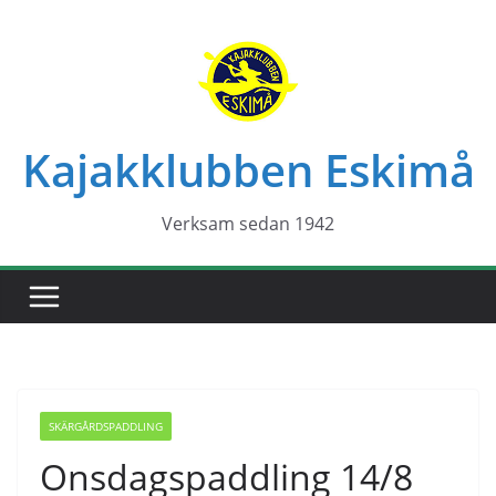
Hoppa
till
innehåll
Kajakklubben Eskimå
Verksam sedan 1942
SKÄRGÅRDSPADDLING
Onsdagspaddling 14/8