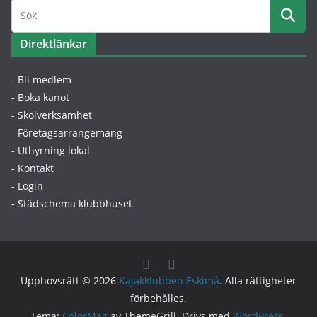
Direktlänkar
- Bli medlem
- Boka kanot
- Skolverksamhet
- Företagsarrangemang
- Uthyrning lokal
- Kontakt
- Login
- Städschema klubbhuset
Upphovsrätt © 2026
Kajakklubben Eskimå
. Alla rättigheter
förbehålles.
Tema:
ColorMag
av ThemeGrill. Drivs med
WordPress
.