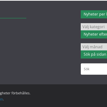
Nyheter per 
Nyheter
per
Nyheter efte
kategori
Nyheter
efter
Sök på sidan
datum
tigheter förbehålles.
ss
.