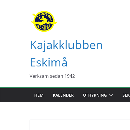
Hoppa
till
innehåll
Kajakklubben
Eskimå
Verksam sedan 1942
HEM
KALENDER
UTHYRNING
SEK