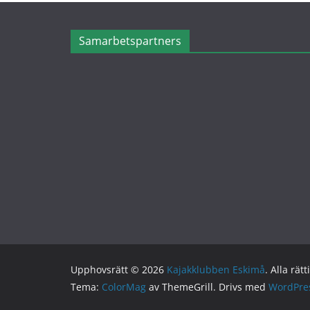
Samarbetspartners
Upphovsrätt © 2026
Kajakklubben Eskimå
. Alla rät
Tema:
ColorMag
av ThemeGrill. Drivs med
WordPre