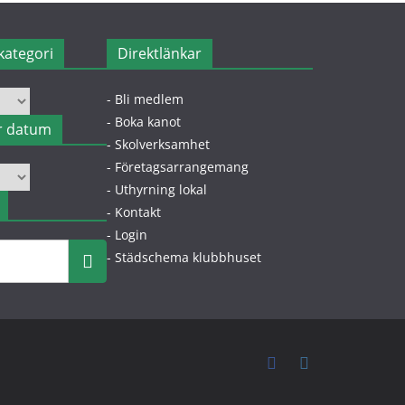
kategori
Direktlänkar
- Bli medlem
- Boka kanot
r datum
- Skolverksamhet
- Företagsarrangemang
- Uthyrning lokal
- Kontakt
- Login
- Städschema klubbhuset