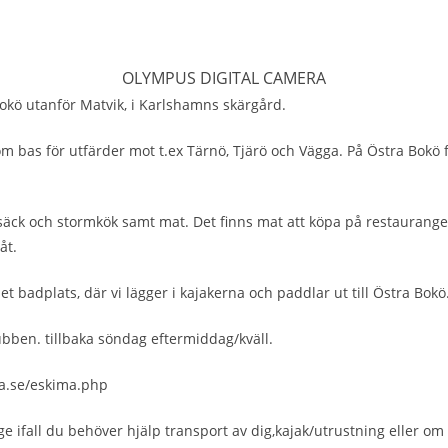
OLYMPUS DIGITAL CAMERA
okö utanför Matvik, i Karlshamns skärgård.
om bas för utfärder mot t.ex Tärnö, Tjärö och Vägga. På Östra Bokö f
äck och stormkök samt mat. Det finns mat att köpa på restaurangern
åt.
 badplats, där vi lägger i kajakerna och paddlar ut till Östra Bokö
lubben. tillbaka söndag eftermiddag/kväll.
ma.se/eskima.php
ge ifall du behöver hjälp transport av dig,kajak/utrustning eller om