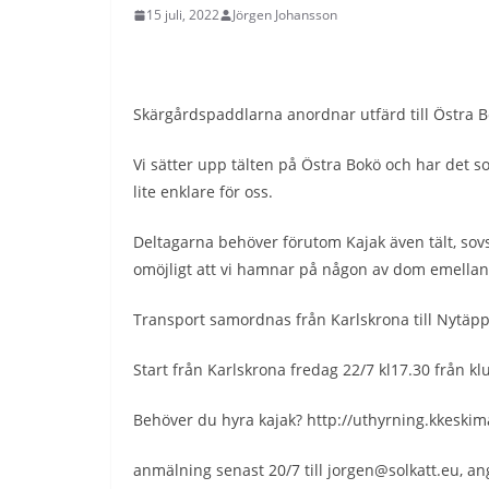
15 juli, 2022
Jörgen Johansson
Skärgårdspaddlarna anordnar utfärd till Östra B
Vi sätter upp tälten på Östra Bokö och har det s
lite enklare för oss.
Deltagarna behöver förutom Kajak även tält, sovs
omöjligt att vi hamnar på någon av dom emellan
Transport samordnas från Karlskrona till Nytäppet
Start från Karlskrona fredag 22/7 kl17.30 från k
Behöver du hyra kajak? http://uthyrning.kkeski
anmälning senast 20/7 till jorgen@solkatt.eu, an