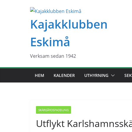
Hoppa
till
Kajakklubben
innehåll
Eskimå
Verksam sedan 1942
HEM
KALENDER
UTHYRNING
SEK
SKÄRGÅRDSPADDLING
Utflykt Karlshamnssk