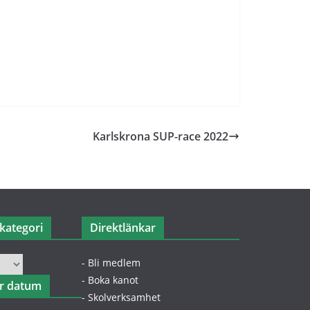
Karlskrona SUP-race 2022
kategori
Direktlänkar
- Bli medlem
- Boka kanot
er datum
- Skolverksamhet