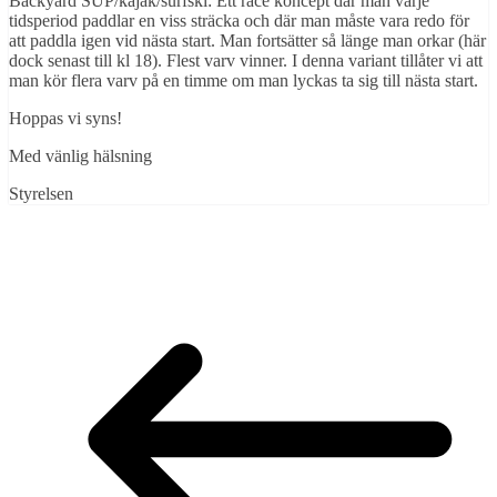
Backyard SUP/kajak/surfski: Ett race koncept där man varje
tidsperiod paddlar en viss sträcka och där man måste vara redo för
att paddla igen vid nästa start. Man fortsätter så länge man orkar (här
dock senast till kl 18). Flest varv vinner. I denna variant tillåter vi att
man kör flera varv på en timme om man lyckas ta sig till nästa start.
Hoppas vi syns!
Med vänlig hälsning
Styrelsen