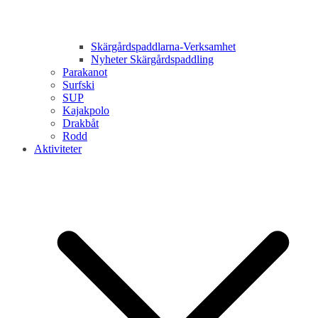
Skärgårdspaddlarna-Verksamhet
Nyheter Skärgårdspaddling
Parakanot
Surfski
SUP
Kajakpolo
Drakbåt
Rodd
Aktiviteter