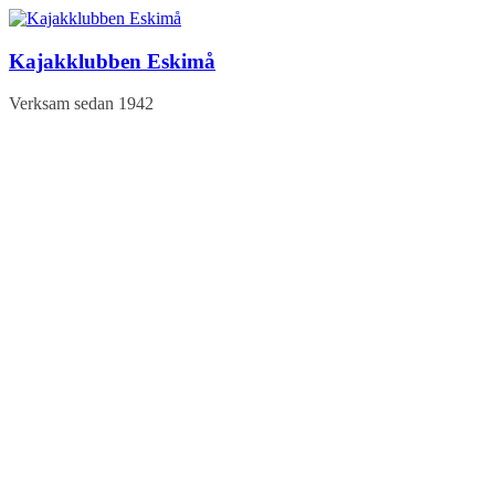
Hoppa
till
innehåll
Kajakklubben Eskimå
Verksam sedan 1942