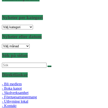
Nyheter per kategori
Nyheter
per
kategori
Nyheter efter datum
Nyheter
efter
datum
Sök på sidan
Direktlänkar
- Bli medlem
- Boka kanot
- Skolverksamhet
- Företagsarrangemang
- Uthyrning lokal
- Kontakt