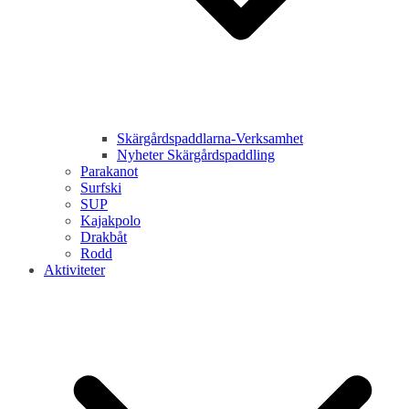
Skärgårdspaddlarna-Verksamhet
Nyheter Skärgårdspaddling
Parakanot
Surfski
SUP
Kajakpolo
Drakbåt
Rodd
Aktiviteter