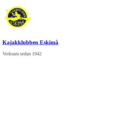
Hoppa
till
innehåll
Kajakklubben Eskimå
Verksam sedan 1942