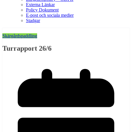
Externa Länkar
Policy Dokument
E-post och sociala medier
Stadgar
Skärgårdspaddling
Turrapport 26/6