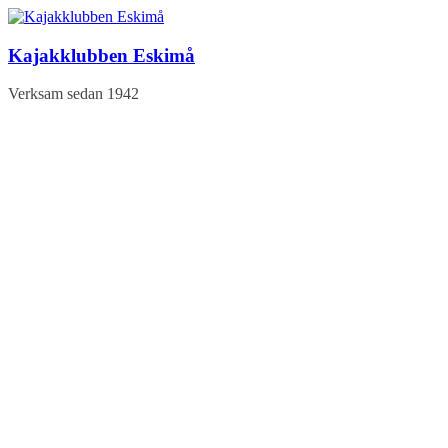
Hoppa
till
innehåll
Kajakklubben Eskimå
Verksam sedan 1942