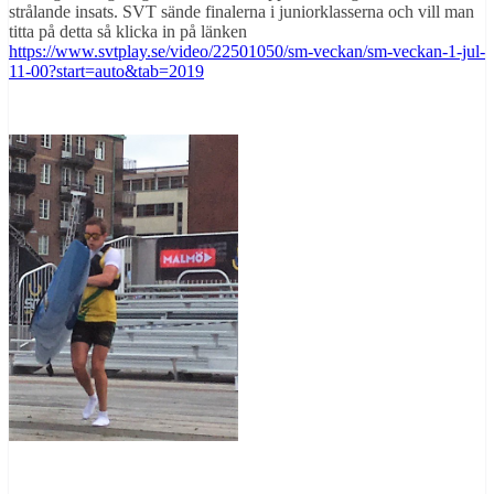
strålande insats. SVT sände finalerna i juniorklasserna och vill man
titta på detta så klicka in på länken
https://www.svtplay.se/video/22501050/sm-veckan/sm-veckan-1-jul-
11-00?start=auto&tab=2019