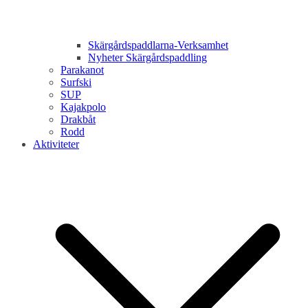
Skärgårdspaddlarna-Verksamhet
Nyheter Skärgårdspaddling
Parakanot
Surfski
SUP
Kajakpolo
Drakbåt
Rodd
Aktiviteter