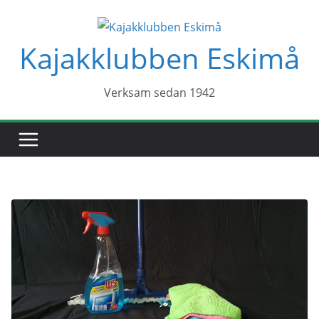
Hoppa
till
Kajakklubben Eskimå
innehåll
Verksam sedan 1942