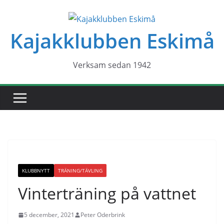
Hoppa
till
Kajakklubben Eskimå
innehåll
Verksam sedan 1942
KLUBBNYTT
TRÄNING/TÄVLING
Vinterträning på vattnet
5 december, 2021
Peter Oderbrink